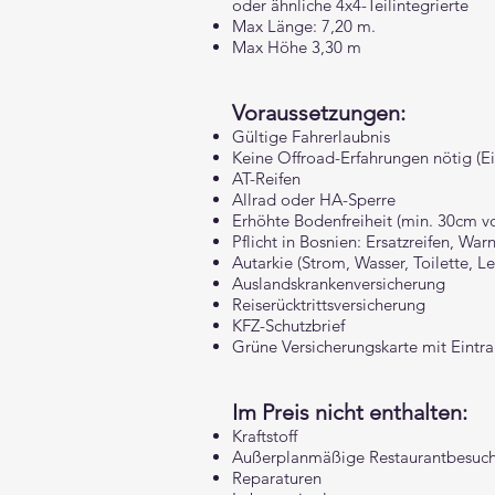
oder ähnliche 4x4-Teilintegrierte
Max Länge: 7,20 m.
Max Höhe 3,30 m
Voraussetzungen:
Gültige Fahrerlaubnis​
Keine Offroad-Erfahrungen nötig (E
AT-Reifen
Allrad oder HA-Sperre
Erhöhte Bodenfreiheit (min. 30cm v
Pflicht in Bosnien: Ersatzreifen, War
Autarkie (Strom, Wasser, Toilette, L
Auslandskrankenversicherung
Reiserücktrittsversicherung
KFZ-Schutzbrief
Grüne Versicherungskarte mit Eintr
Im Preis nicht enthalten:
Kraftstoff
Außerplanmäßige Restaurantbesuc
Reparaturen