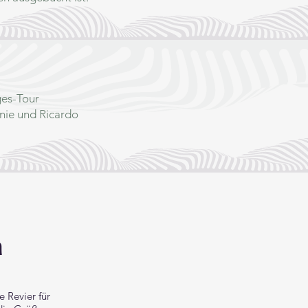
ges-Tour
nie und Ricardo
a
 Revier für