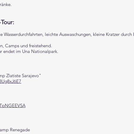
tränke.
-Tour:
hte Wasserdurchfahrten, leichte Auswaschungen, kleine Kratzer durch
n, Camps und freistehend.
ur endet im Una Nationalpark.
mp Zlatiste Sarajevo"
DBUg8xJ6E7
6WTpNGEEVSA
 Camp Renegade