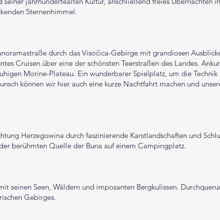
 seiner jahrhundertealten Kultur, anschließend freies Übernachten i
ckenden Sternenhimmel.
Panoramastraße durch das Visočica-Gebirge mit grandiosen Ausblick
nntes Cruisen über eine der schönsten Teerstraßen des Landes. Anku
higen Morine-Plateau. Ein wunderbarer Spielplatz, um die Technik 
unsch können wir hier auch eine kurze Nachtfahrt machen und unser
htung Herzegowina durch faszinierende Karstlandschaften und Schlu
n der berühmten Quelle der Buna auf einem Campingplatz.
 mit seinen Seen, Wäldern und imposanten Bergkulissen. Durchqueru
rischen Gebirges.