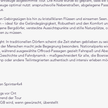
te Fahrzeuge abgestimmte Tour. Die Route wurde so geplant, dass sie
zeuge optimal nutzt: anspruchsvolle Nebenstraßen, abgelegene Pas
us.
n Gebirgszügen bis hin zu kristallklaren Flüssen und einsamen Seen.
n – ideal für die Geländegängigkeit, Robustheit und den Komfort un
ene Bergdörfer, versteckte Aussichtspunkte und stille Naturplätze, 
ten zu müssen.
ght: In traditionellen Dörfern scheint die Zeit stehen geblieben zu se
 der Menschen macht jede Begegnung besonders. Nationalparks wie
nis, während ausgewählte Offroad-Passagen gezielt Fahrspaß und Abe
, Geschichte und Fahrdynamik – maßgeschneidert für alle, die Bosni
 oder andere Teilintegrierten authentisch und intensiv erleben mö
en Sprinter4x4
ngs vor Ort
rend der Tour
BGB wird, wenn gewünscht, überstellt