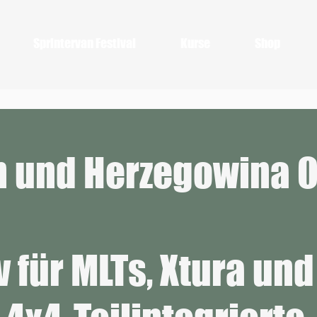
Sprintervan Festival
Kurse
Shop
 und Herzegowina O
v für MLTs, Xtura un