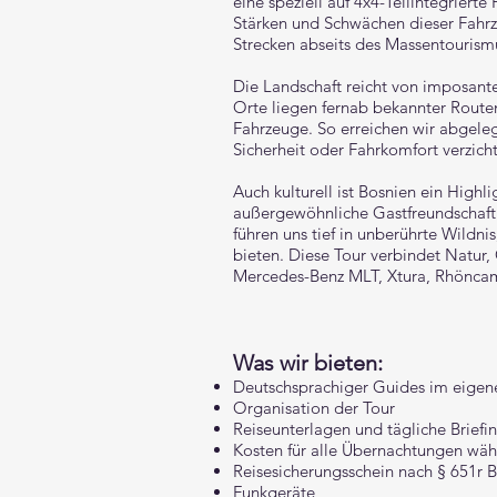
eine speziell auf 4x4-Teilintegrier
Stärken und Schwächen dieser Fahr
Strecken abseits des Massentourism
Die Landschaft reicht von imposante
Orte liegen fernab bekannter Route
Fahrzeuge. So erreichen wir abgeleg
Sicherheit oder Fahrkomfort verzich
Auch kulturell ist Bosnien ein Highli
außergewöhnliche Gastfreundschaft
führen uns tief in unberührte Wild
bieten. Diese Tour verbindet Natur
Mercedes-Benz MLT, Xtura, Rhöncamp
Was wir bieten:
Deutschsprachiger Guides im eigen
Organisation der Tour
Reiseunterlagen und tägliche Briefi
Kosten für alle Übernachtungen wäh
Reisesicherungsschein nach § 651r 
​Funkgeräte