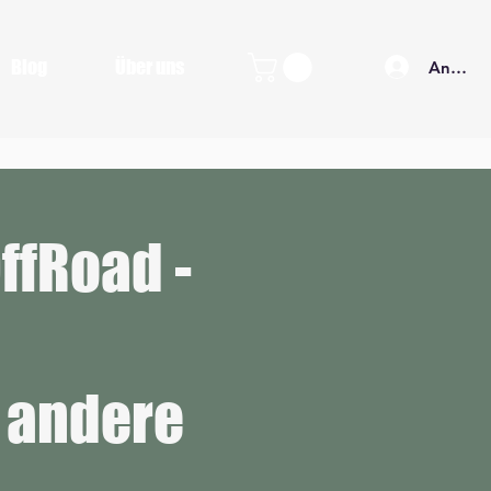
Blog
Über uns
Anmeld
ffRoad -
d andere