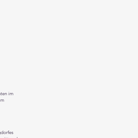
hten im
im
gdorfes