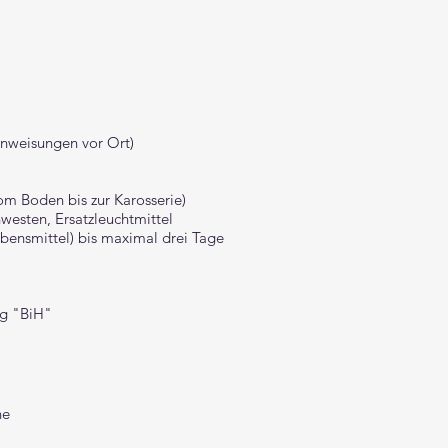
inweisungen vor Ort)
om Boden bis zur Karosserie)
nwesten, Ersatzleuchtmittel​
ebensmittel) bis maximal drei Tage
ag "BiH"
he