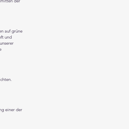
nmitten der
en auf grüne
nft und
unserer
e
chten.
ng einer der