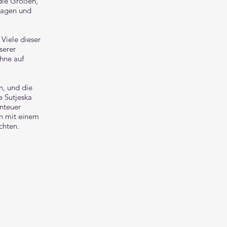
 die Größen,
sagen und
 Viele dieser
serer
ohne auf
in, und die
 Sutjeska
nteuer
en mit einem
chten.